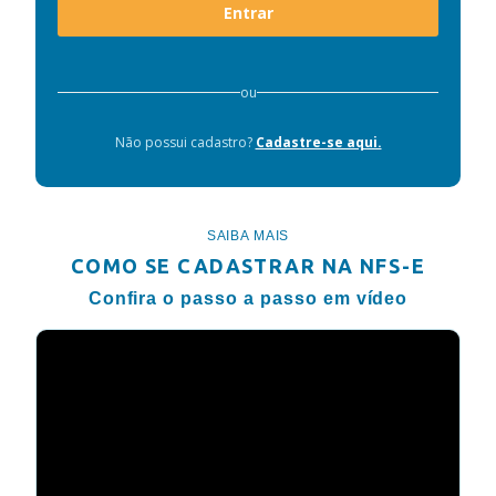
Entrar
ou
Não possui cadastro?
Cadastre-se aqui.
SAIBA MAIS
COMO SE CADASTRAR NA NFS-E
Confira o passo a passo em vídeo